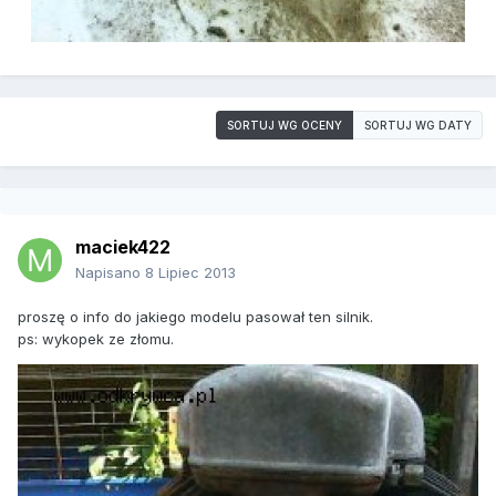
SORTUJ WG OCENY
SORTUJ WG DATY
maciek422
Napisano
8 Lipiec 2013
proszę o info do jakiego modelu pasował ten silnik.
ps: wykopek ze złomu.