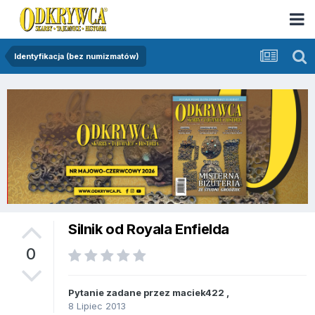
Identyfikacja (bez numizmatów)
Silnik od Royala Enfielda
0
Pytanie zadane przez
maciek422
,
8 Lipiec 2013