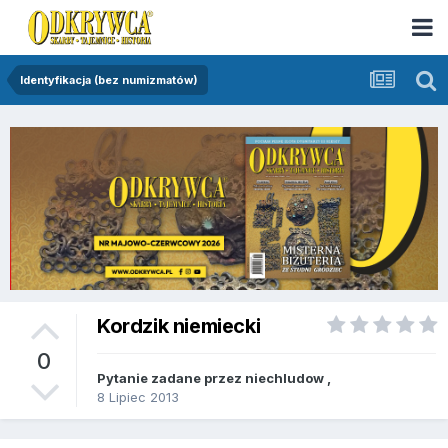
Identyfikacja (bez numizmatów)
Kordzik niemiecki
0
Pytanie zadane przez
niechludow
,
8 Lipiec 2013