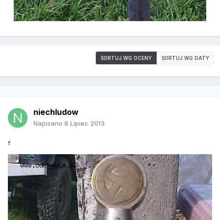
SORTUJ WG OCENY
SORTUJ WG DATY
niechludow
Napisano
8 Lipiec 2013
f