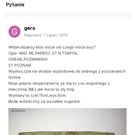
Pytanie
gero
Napisano
7 Lipiec 2013
Witam.Kojarzy ktos moze od czego moze byc?
Opis: NAD. ML.PAPROC ST.N.TOMYSL
ODB.ML.POZNANSKA
ST.POZNAN
Wyskoczyla na drodze dojazdowej do jednego z poznanskich
fortow.
Moje jedyne skojarzenie to ze ma to cos wspolnego z
mleczrnia (ML) ale moze to zly trop.
Wymiary to szer.11cm,wys.6cm.
Bede wdzieczny za wszelkie sugestie.