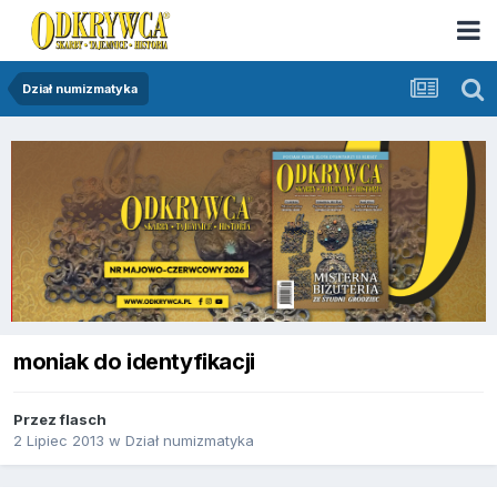
Dział numizmatyka
moniak do identyfikacji
Przez
flasch
2 Lipiec 2013
w
Dział numizmatyka