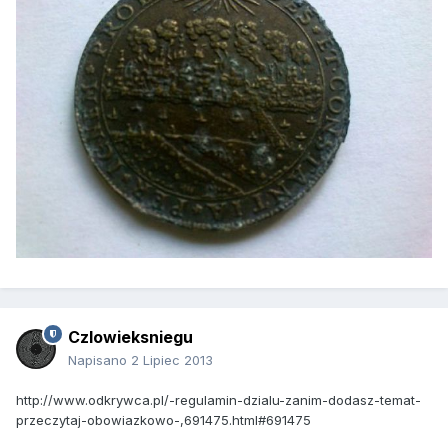
Czlowieksniegu
Napisano
2 Lipiec 2013
http://www.odkrywca.pl/-regulamin-dzialu-zanim-dodasz-temat-
przeczytaj-obowiazkowo-,691475.html#691475