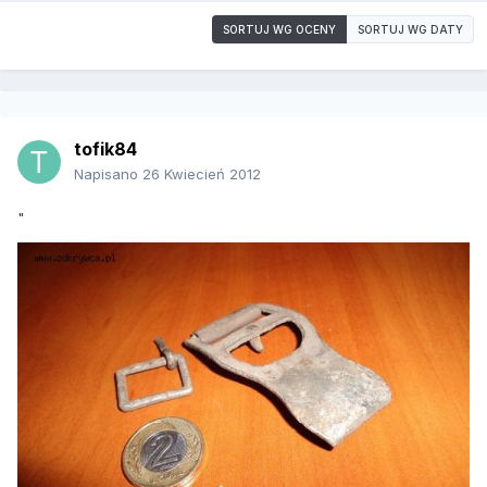
SORTUJ WG OCENY
SORTUJ WG DATY
tofik84
Napisano
26 Kwiecień 2012
"