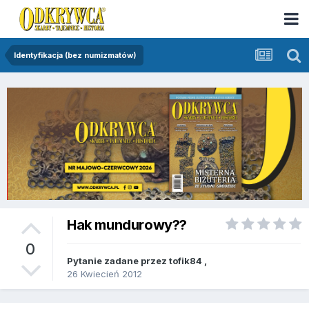
Identyfikacja (bez numizmatów)
Hak mundurowy??
0
Pytanie zadane przez
tofik84
,
26 Kwiecień 2012