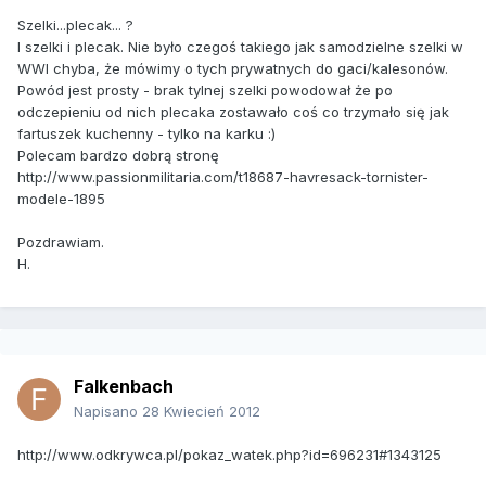
Szelki...plecak... ?
I szelki i plecak. Nie było czegoś takiego jak samodzielne szelki w
WWI chyba, że mówimy o tych prywatnych do gaci/kalesonów.
Powód jest prosty - brak tylnej szelki powodował że po
odczepieniu od nich plecaka zostawało coś co trzymało się jak
fartuszek kuchenny - tylko na karku :)
Polecam bardzo dobrą stronę
http://www.passionmilitaria.com/t18687-havresack-tornister-
modele-1895
Pozdrawiam.
H.
Falkenbach
Napisano
28 Kwiecień 2012
http://www.odkrywca.pl/pokaz_watek.php?id=696231#1343125