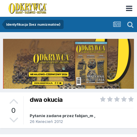
Identyfikacja (bez numizmatów)
dwa okucia
0
Pytanie zadane przez
fabjan_m
,
26 Kwiecień 2012