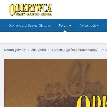
Odkrywca.pl Strona Główna
Forum
Aktywność
Strona główna
Odkrywca
Identyfikacja (bez numizmatów)
P