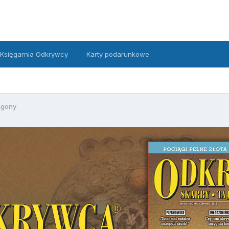
Księgarnia Odkrywcy
Karty podarunkowe
agony