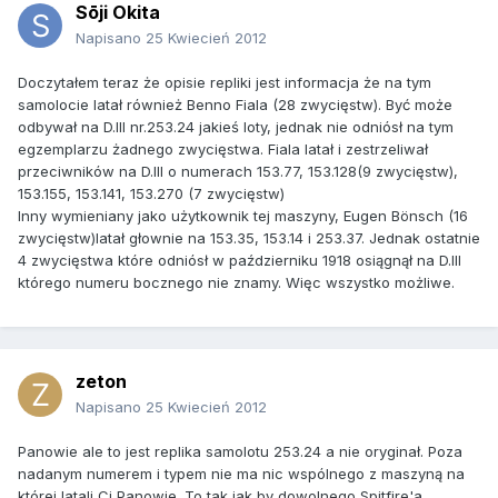
Sōji Okita
Napisano
25 Kwiecień 2012
Doczytałem teraz że opisie repliki jest informacja że na tym
samolocie latał również Benno Fiala (28 zwycięstw). Być może
odbywał na D.III nr.253.24 jakieś loty, jednak nie odniósł na tym
egzemplarzu żadnego zwycięstwa. Fiala latał i zestrzeliwał
przeciwników na D.III o numerach 153.77, 153.128(9 zwycięstw),
153.155, 153.141, 153.270 (7 zwycięstw)
Inny wymieniany jako użytkownik tej maszyny, Eugen Bönsch (16
zwycięstw)latał głownie na 153.35, 153.14 i 253.37. Jednak ostatnie
4 zwycięstwa które odniósł w październiku 1918 osiągnął na D.III
którego numeru bocznego nie znamy. Więc wszystko możliwe.
zeton
Napisano
25 Kwiecień 2012
Panowie ale to jest replika samolotu 253.24 a nie oryginał. Poza
nadanym numerem i typem nie ma nic wspólnego z maszyną na
której latali Ci Panowie. To tak jak by dowolnego Spitfire'a