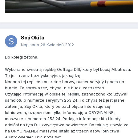
Sōji Okita
Napisano
26 Kwiecień 2012
Do kolegi zetona.
Wykonano świetną replikę Oeffaga D.III, który był kopią Albatrosa.
To jest rzecz bezdyskusyjna, jak sądzę.
Nadano tej replice konkretne barwy, numer seryjny i godło na
burcie. Ta sprawa też, chyba, nie budzi zastrzeżeń.
Czytając informację w opisie tej repliki, zaznaczono kto używał
samolotu o numerze seryjnym 253.24. To chyba też jest jasne.
Zatem ja, Sōji Okita, który od pacholęcia interesuje się
lotnictwem, uzupełniłem tylko informację o ORYGINALNEJ
maszynie z numerem 253.24. Podając informacje kto i kiedy
odniósł na tym D.III zwycięstwo powietrzne. Bo tak się złożyło że
na ORYGINALNEJ maszynie latało aż trzech asów lotnictwa
Austro-Węgier. I nic poza tym.