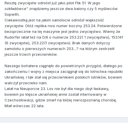
Resztę zwycięstw odniósł już jako pilot Flik 51. W jego
ozkładówce" znajdziemy jeszcze dwa balony czy 5 myśliwców
Sopwith.
Ciekawostką jest na jakim samolocie odniósł większość
zwycięstw. Otóż replika nosi numer boczny 253.24. Potwierdzone
bezsprzecznie na tej maszynie jest jedno zwycięstwo. Wiemy że
Rudorfer latał też na D.III o numerze 253.22( 1 zwycięstwo), 153.141
(6 zwycięstw), 253.22(1 zwycięstwo). Brak danych dotyczy
samolotu o pierwszych numerach 253....? na którym zestrzelił
jeszcze trzech przeciwników.
Naszego bohatera ciągnęło do powietrznych przygód, dlatego po
zakończeniu I wojny z miejsca zaciągnął się do lotnictwa republiki
Ukraińskiej. I tak stał się przeciwnikiem polskich lotników, bowiem
walczył przeciwko nam.
Latał na Nieuporcie 23. Los nie był dla niego zbyt łaskawy,
bowiem po klęsce ukraińskiej armii został internowany w
Czechosłowacji, gdzie zmarł na bliżej nierozpoznaną chorobę.
Miał wówczas 22 lata.