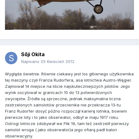
Sōji Okita
Napisano
25 Kwiecień 2012
Wygląda świetnie. Równie ciekawy jest los głównego użytkownika
tej maszyny czyli Franza Rudorfera, asa lotnictwa Austro-Węgier.
Zajmował 14 miejsce na liście najskuteczniejszych pilotów. Jego
wynik oscylował w granicach 10 do 13 potwierdzonych
zwycięstw. Źródła są sprzeczne, jednak maksymalna liczna
zestrzelonych samolotów przeciwnika nie przekracza 13-tu.
Franz Rudorfer dosyć późno rozpoczął karierę lotnika, bowiem
pierwsze loty i to jako obserwator, odbył w maju 1917 roku.
Ostrogi lotnicze zdobywał we Flik 19, tam też zestrzelił pierwszy
samolot wroga ( jako obserwator)a jego ofiarą padł balon
obserwacyjny.