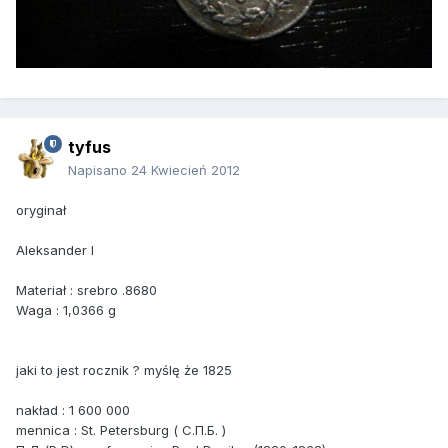
tyfus
Napisano
24 Kwiecień 2012
oryginał
Aleksander I
Materiał : srebro .8680
Waga : 1,0366 g
jaki to jest rocznik ? myślę że 1825
nakład : 1 600 000
mennica : St. Petersburg ( C.П.Б. )