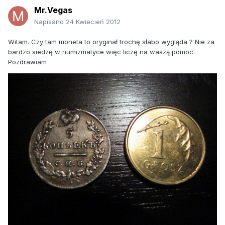
Mr.Vegas
Napisano
24 Kwiecień 2012
Witam. Czy tam moneta to oryginał trochę słabo wygląda ? Nie za
bardzo siedzę w numizmatyce więc liczę na waszą pomoc.
Pozdrawiam