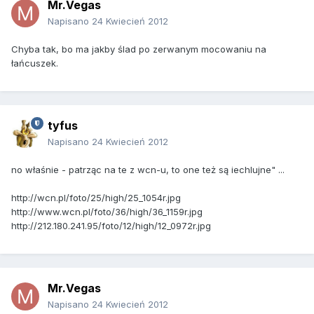
Mr.Vegas
Napisano
24 Kwiecień 2012
Chyba tak, bo ma jakby ślad po zerwanym mocowaniu na
łańcuszek.
tyfus
Napisano
24 Kwiecień 2012
no właśnie - patrząc na te z wcn-u, to one też są iechlujne" ...
http://wcn.pl/foto/25/high/25_1054r.jpg
http://www.wcn.pl/foto/36/high/36_1159r.jpg
http://212.180.241.95/foto/12/high/12_0972r.jpg
Mr.Vegas
Napisano
24 Kwiecień 2012