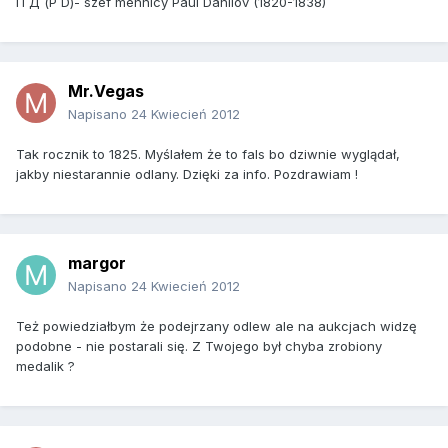
П Д (P D)- szef mennicy Paul Danilov (1820-1838)
Mr.Vegas
Napisano
24 Kwiecień 2012
Tak rocznik to 1825. Myślałem że to fals bo dziwnie wyglądał,
jakby niestarannie odlany. Dzięki za info. Pozdrawiam !
margor
Napisano
24 Kwiecień 2012
Też powiedziałbym że podejrzany odlew ale na aukcjach widzę
podobne - nie postarali się. Z Twojego był chyba zrobiony
medalik ?