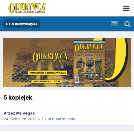
Dział numizmatyka
5 kopiejek.
Przez
Mr.Vegas
24 Kwiecień 2012
w
Dział numizmatyka