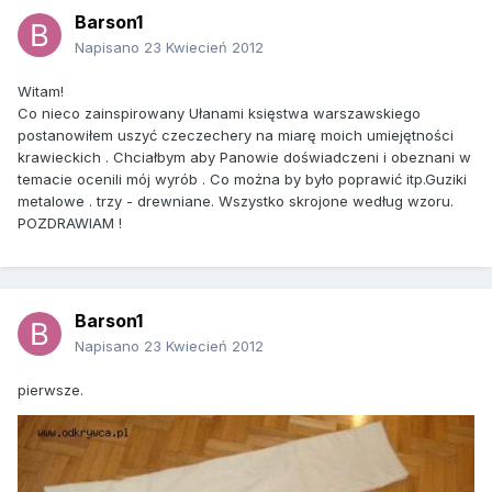
Barson1
Napisano
23 Kwiecień 2012
Witam!
Co nieco zainspirowany Ułanami księstwa warszawskiego
postanowiłem uszyć czeczechery na miarę moich umiejętności
krawieckich . Chciałbym aby Panowie doświadczeni i obeznani w
temacie ocenili mój wyrób . Co można by było poprawić itp.Guziki
metalowe . trzy - drewniane. Wszystko skrojone według wzoru.
POZDRAWIAM !
Barson1
Napisano
23 Kwiecień 2012
pierwsze.