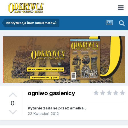
Identyfikacja (bez numizmatów)
ogniwo gasienicy
0
Pytanie zadane przez
amelka
,
22 Kwiecień 2012