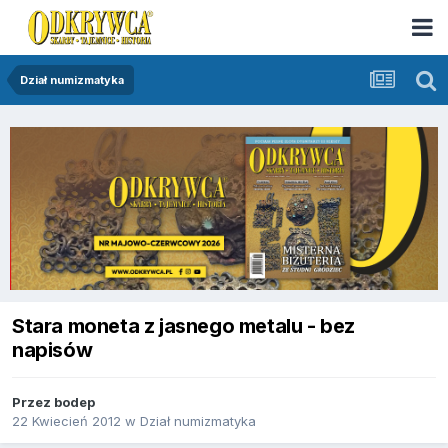
Dział numizmatyka
Stara moneta z jasnego metalu - bez
napisów
Przez
bodep
22 Kwiecień 2012
w
Dział numizmatyka