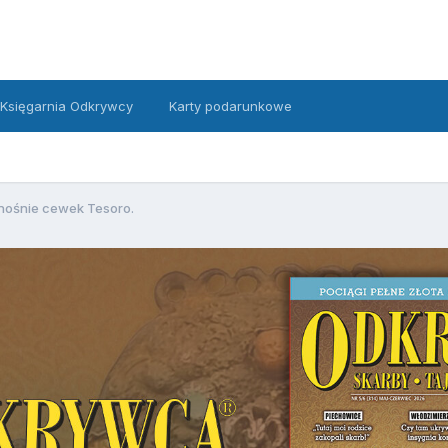
Księgarnia Odkrywcy
Karty podarunkowe
nośnie cewek Tesoro.