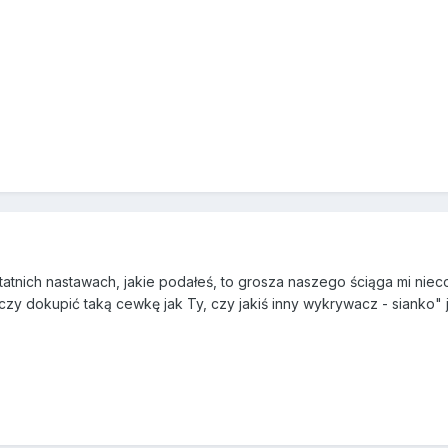
tatnich nastawach, jakie podałeś, to grosza naszego ściąga mi niec
y dokupić taką cewkę jak Ty, czy jakiś inny wykrywacz - sianko" ju