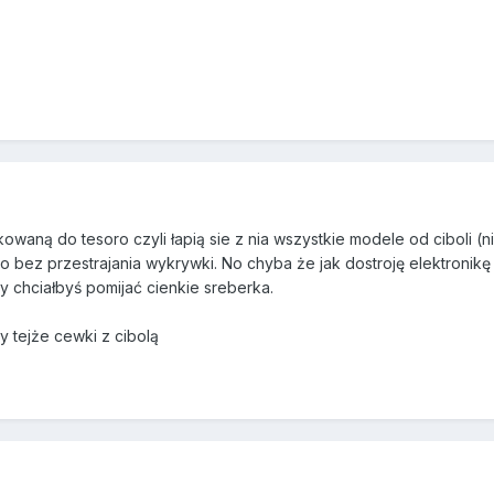
waną do tesoro czyli łapią sie z nia wszystkie modele od ciboli (n
 to bez przestrajania wykrywki. No chyba że jak dostroję elektronikę t
zy chciałbyś pomijać cienkie sreberka.
y tejże cewki z cibolą