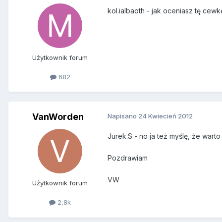
kol.ialbaoth - jak oceniasz tę ce
Użytkownik forum
682
VanWorden
Napisano
24 Kwiecień 2012
Jurek.S - no ja też myślę, że wart
Pozdrawiam
VW
Użytkownik forum
2,8k