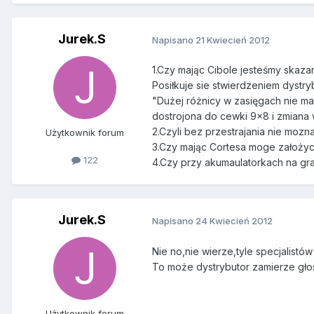
Jurek.S
Napisano
21 Kwiecień 2012
1.Czy mając Cibole jesteśmy skaz
Posiłkuje sie stwierdzeniem dystr
"Dużej różnicy w zasięgach nie m
dostrojona do cewki 9×8 i zmiana
2.Czyli bez przestrajania nie mozna
Użytkownik forum
3.Czy mając Cortesa moge założyc
122
4.Czy przy akumaulatorkach na gra
Jurek.S
Napisano
24 Kwiecień 2012
Nie no,nie wierze,tyle specjalistów
To może dystrybutor zamierze głos
Użytkownik forum