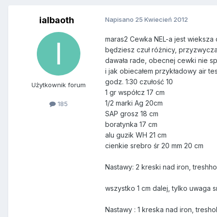
ialbaoth
Napisano
25 Kwiecień 2012
maras2 Cewka NEL-a jest wieksza c
będziesz czuł różnicy, przyzwycza
dawała rade, obecnej cewki nie s
i jak obiecałem przykładowy air te
godz. 1:30 czułość 10
Użytkownik forum
1 gr współcz 17 cm
1/2 marki Ag 20cm
185
SAP grosz 18 cm
boratynka 17 cm
alu guzik WH 21 cm
cienkie srebro śr 20 mm 20 cm
Nastawy: 2 kreski nad iron, treshh
wszystko 1 cm dalej, tylko uwaga 
Nastawy : 1 kreska nad iron, tresho