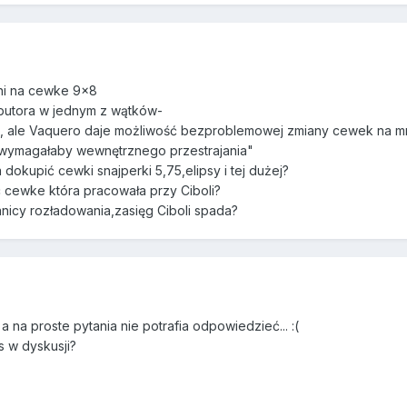
ani na cewke 9x8
ybutora w jednym z wątków-
a, ale Vaquero daje możliwość bezproblemowej zmiany cewek na mni
 wymagałaby wewnętrznego przestrajania"
 dokupić cewki snajperki 5,75,elipsy i tej dużej?
 cewke która pracowała przy Ciboli?
nicy rozładowania,zasięg Ciboli spada?
 a na proste pytania nie potrafia odpowiedzieć... :(
 w dyskusji?