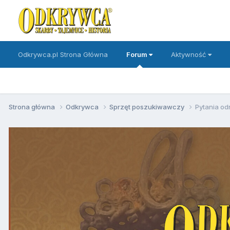
Odkrywca.pl Strona Główna
Forum
Aktywność
Strona główna
Odkrywca
Sprzęt poszukiwawczy
Pytania od