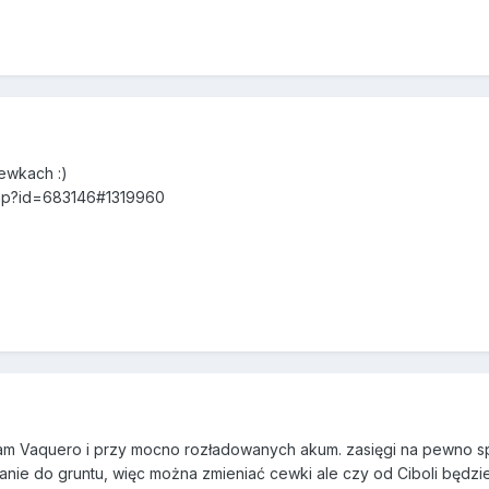
ewkach :)
php?id=683146#1319960
e mam Vaquero i przy mocno rozładowanych akum. zasięgi na pewno s
anie do gruntu, więc można zmieniać cewki ale czy od Ciboli będzie