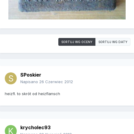
SORTUJ WG OCENY
SORTUJ WG DATY
SPoskier
Napisano
26 Czerwiec 2012
heizfl. to skrót od heizflansch
krycholec93