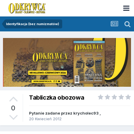
Identyfikacja (bez numizmatów)
Tabliczka obozowa
0
Pytanie zadane przez
krycholec93
,
20 Kwiecień 2012