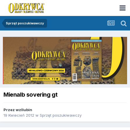
Sprzęt poszukiwawczy
Mienalb sovering gt
Przez
wzllubin
19 Kwiecień 2012
w
Sprzęt poszukiwawczy