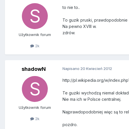
to nie to..
To guzik pruski, prawdopodobnie o
Na pewno XVIII w.
zdrów.
Użytkownik forum
2k
shadowN
Napisano
20 Kwiecień 2012
http://pl.wikipedia.org/w/index.p
Te guziki wychodzą niemal dokładn
Nie ma ich w Polsce centralnej.
Użytkownik forum
Najprawdopodobniej więc są to reli
2k
pozdro.