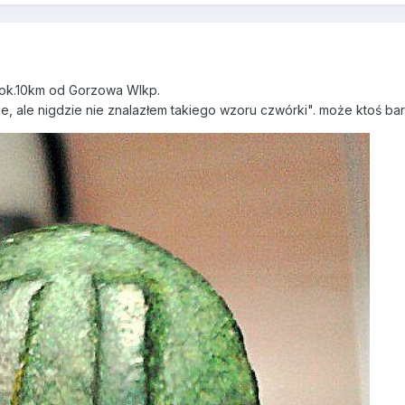
,ok.10km od Gorzowa Wlkp.
ie, ale nigdzie nie znalazłem takiego wzoru czwórki". może ktoś b