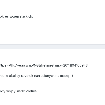
kres wojen śląskich.
hp?title=Plik:7yearswar.PNG&filetimestamp=20111104100943
ie w okolicy strzałek naniesionych na mapę ;-)
kty wojny siedmioletniej.