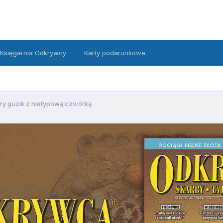
Księgarnia Odkrywcy
Karty podarunkowe
ary guzik z nietypową czwórką