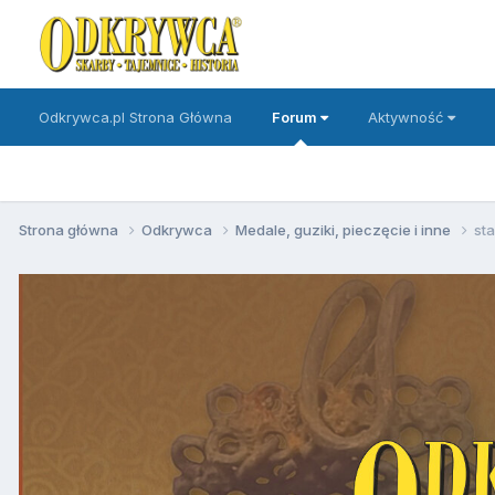
Odkrywca.pl Strona Główna
Forum
Aktywność
Strona główna
Odkrywca
Medale, guziki, pieczęcie i inne
st