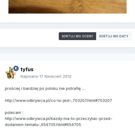
SORTUJ WG OCENY
SORTUJ WG DATY
tyfus
Napisano
17 Kwiecień 2012
prościej i bardziej po polsku nie potrafię ...
http://www.odkrywca.pl/co-to-jest-,703207.html#703207
polecam :
http://www.odkrywca.pl/kazdy-ma-to-przeczytac-przed-
dodaniem-tematu-,654705.html#654705