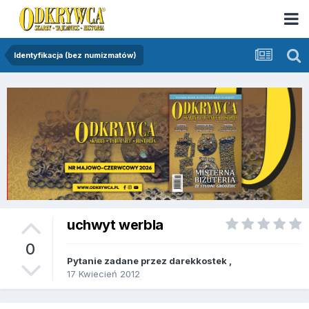
Identyfikacja (bez numizmatów)
uchwyt werbla
0
Pytanie zadane przez
darekkostek
,
17 Kwiecień 2012