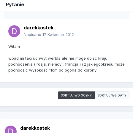
Pytanie
darekkostek
Napisano
17 Kwiecień 2012
Witam
wpad mi taki uchwyt werbla ale nie moge dojsc kraju
pochodzenia ( rosja, niemcy , francja ) i z jakiegookresu moze
pochodzic wysokosc 11cm od ogona do korony
SORTUJ WG OCENY
SORTUJ WG DATY
darekkostek