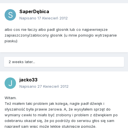
SaperDębica
Napisano
17 Kwiecień 2012
albo cos nie łaczy albo padl glosnik lub co najpewniejsze
zapiaszczony/zablocony glosnik (u mnie pomoglo wytrzepanie
piasku)
2 weeks later...
jacko33
Napisano
27 Kwiecień 2012
Witam.
Też miałem taki problem jak kolega, nagle padł dźwięk i
słyszalność była prawie zerowa. A, że wysyłałem sprzęt do
wymiany cewki to miało być zrobiony i problem z dźwiękiem po
odebraniu okazał się, że po podróży do serwisu głos się sam
naprawił sam więc może lekkie stuknięcie pomoże.