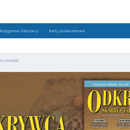
Księgarnia Odkrywcy
Karty podarunkowe
zy medalik