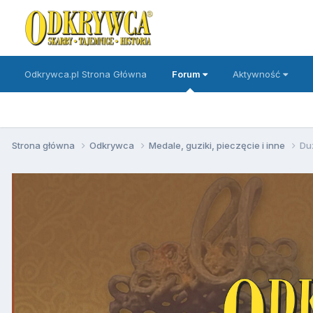
Odkrywca.pl Strona Główna
Forum
Aktywność
Strona główna
Odkrywca
Medale, guziki, pieczęcie i inne
Du