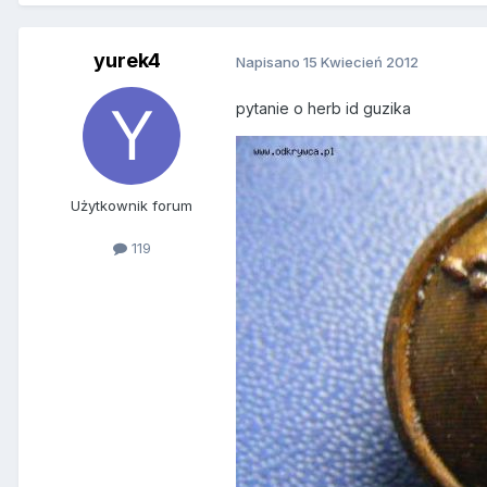
yurek4
Napisano
15 Kwiecień 2012
pytanie o herb id guzika
Użytkownik forum
119