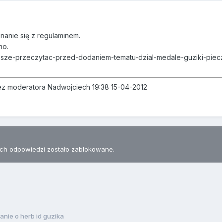
nanie się z regulaminem.
no.
osze-przeczytac-przed-dodaniem-tematu-dzial-medale-guziki-piec
zez moderatora Nadwojciech 19:38 15-04-2012
h odpowiedzi zostało zablokowane.
anie o herb id guzika