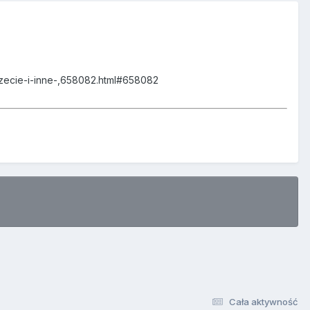
zecie-i-inne-,658082.html#658082
Cała aktywność