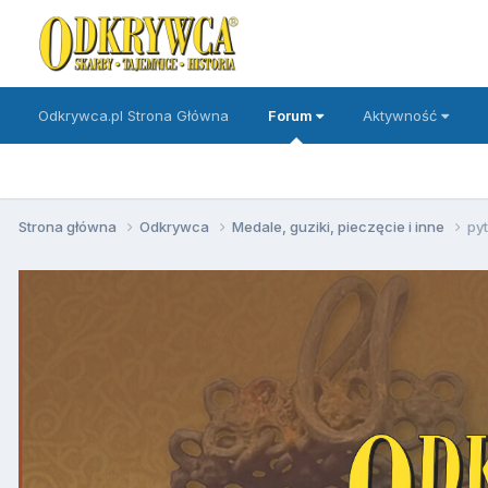
Odkrywca.pl Strona Główna
Forum
Aktywność
Strona główna
Odkrywca
Medale, guziki, pieczęcie i inne
pyt