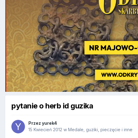
pytanie o herb id guzika
Przez
yurek4
15 Kwiecień 2012
w
Medale, guziki, pieczęcie i inne