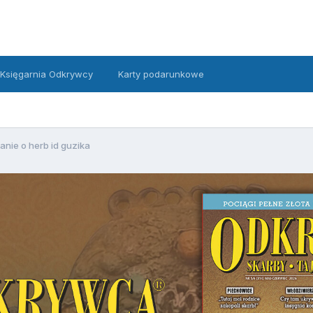
Księgarnia Odkrywcy
Karty podarunkowe
anie o herb id guzika