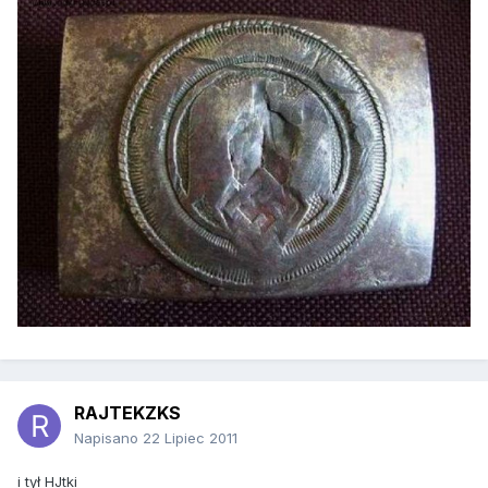
RAJTEKZKS
Napisano
22 Lipiec 2011
i tył HJtki