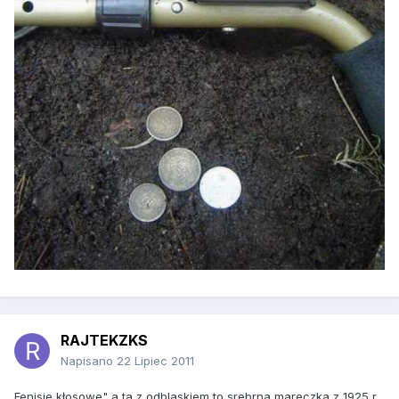
RAJTEKZKS
Napisano
22 Lipiec 2011
Fenisie kłosowe" a ta z odblaskiem to srebrna mareczka z 1925 r