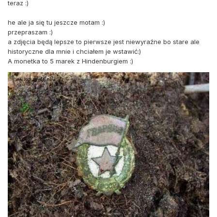
teraz :)
he ale ja się tu jeszcze motam :)
przepraszam :)
a zdjęcia będą lepsze to pierwsze jest niewyraźne bo stare ale
historyczne dla mnie i chciałem je wstawić:)
A monetka to 5 marek z Hindenburgiem :)