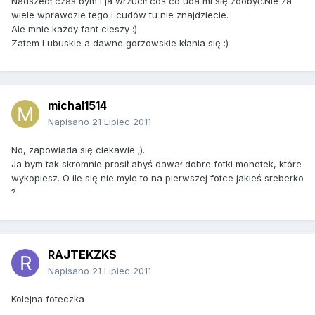
Nadszedł czas bym i ja wrzucił coś co uda mi się zdobyć.Nie za
wiele wprawdzie tego i cudów tu nie znajdziecie.
Ale mnie każdy fant cieszy :)
Zatem Lubuskie a dawne gorzowskie kłania się :)
michal1514
Napisano
21 Lipiec 2011
No, zapowiada się ciekawie ;).
Ja bym tak skromnie prosił abyś dawał dobre fotki monetek, które
wykopiesz. O ile się nie myle to na pierwszej fotce jakieś sreberko
?
RAJTEKZKS
Napisano
21 Lipiec 2011
Kolejna foteczka