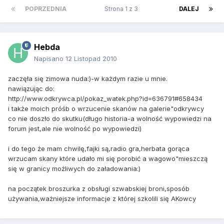
POPRZEDNIA
Strona 1 z 3
DALEJ
Hebda
Napisano
12 Listopad 2010
zaczęła się zimowa nuda:)-w każdym razie u mnie.
nawiązując do:
http://www.odkrywca.pl/pokaz_watek.php?id=636791#658434
i także moich próśb o wrzucenie skanów na galerie"odkrywcy
co nie doszło do skutku(długo historia-a wolność wypowiedzi na
forum jest,ale nie wolność po wypowiedzi)
i do tego że mam chwilę,fajki są,radio gra,herbata gorąca
wrzucam skany które udało mi się porobić a wagowo"mieszczą
się w granicy możliwych do załadowania:)
na początek broszurka z obsługi szwabskiej broni,sposób
używania,ważniejsze informacje z której szkolili się AKowcy