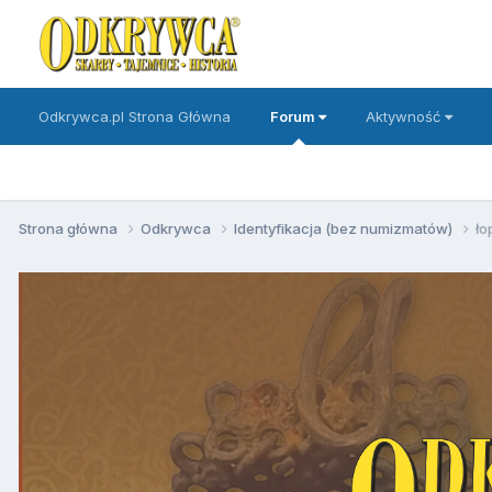
Odkrywca.pl Strona Główna
Forum
Aktywność
Strona główna
Odkrywca
Identyfikacja (bez numizmatów)
ło