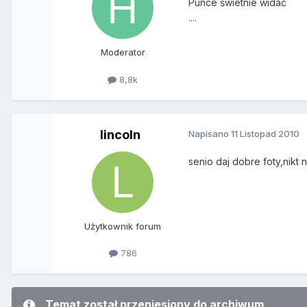
Punce świetnie widać
....
Moderator
8,8k
lincoln
Napisano
11 Listopad 2010
senio daj dobre foty,nikt 
Użytkownik forum
786
Temat został przeniesiony do archiwum