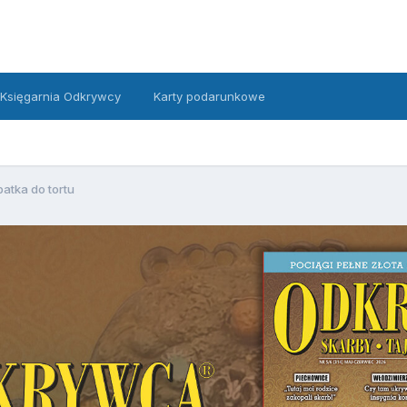
Księgarnia Odkrywcy
Karty podarunkowe
patka do tortu