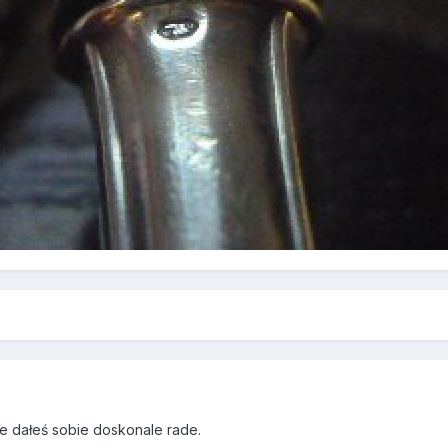
le dałeś sobie doskonale rade.