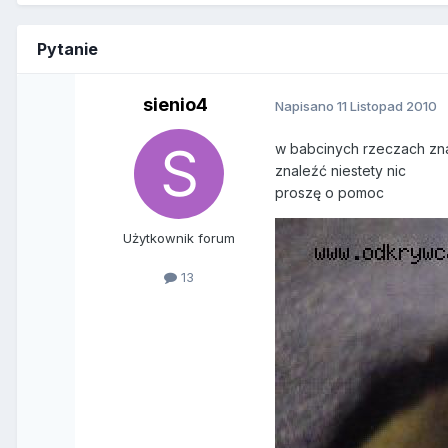
Pytanie
sienio4
Napisano
11 Listopad 2010
w babcinych rzeczach znal
znaleźć niestety nic
proszę o pomoc
Użytkownik forum
13