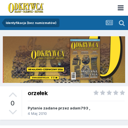
Identyfikacja (bez numizmatów)
orzełek
0
Pytanie zadane przez
adam793
,
4 Maj 2010