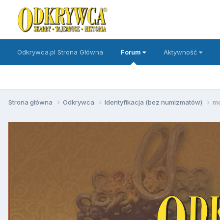
Odkrywca.pl Strona Główna
Forum
Aktywność
Strona główna
Odkrywca
Identyfikacja (bez numizmatów)
me