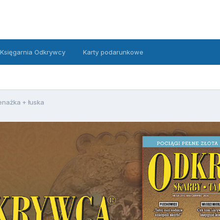
Księgarnia Odkrywcy
Karty podarunkowe
nażka + łuska