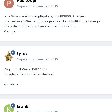
Pablo.wpl
Napisano
7 Kwiecień 2010
http://www.aukcjoner.pl/gallery/002183806-Aukcje-
internetowe%3A-darmowa-galeria-zdjec.html#I2 coś takiego
znalazłem, popatrz w tym kierunku, dobranoc
Pozdro
tyfus
Napisano
7 Kwiecień 2010
Zygmunt III Waza 1587-1632
i wygląda na dwudenar litewski
-pozdro-
krank