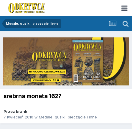
Medale, guziki, pieczęcie i inne
srebrna moneta 162?
Przez
krank
7 Kwiecień 2010
w
Medale, guziki, pieczęcie i inne