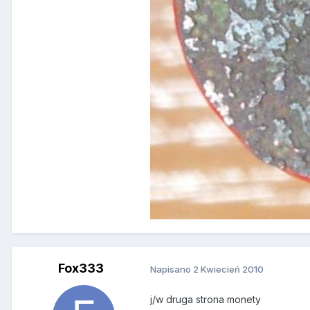
Fox333
Napisano
2 Kwiecień 2010
j/w druga strona monety