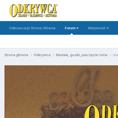
Odkrywca.pl Strona Główna
Forum
Aktywność
Strona główna
Odkrywca
Medale, guziki, pieczęcie i inne
ma