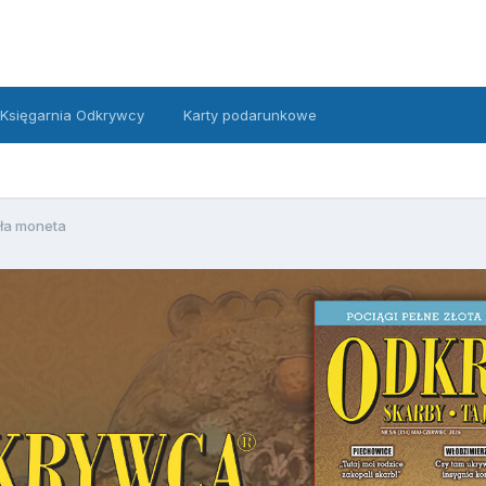
Księgarnia Odkrywcy
Karty podarunkowe
ła moneta