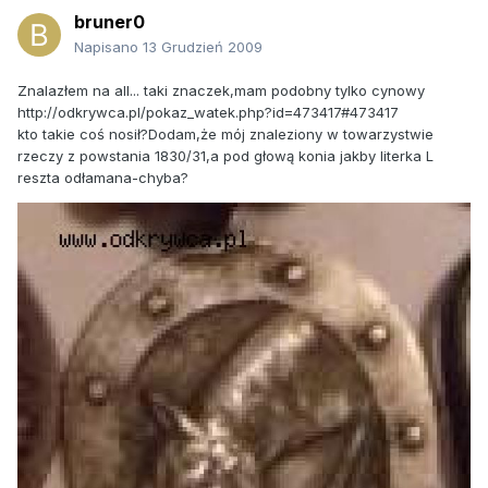
bruner0
Napisano
13 Grudzień 2009
Znalazłem na all... taki znaczek,mam podobny tylko cynowy
http://odkrywca.pl/pokaz_watek.php?id=473417#473417
kto takie coś nosił?Dodam,że mój znaleziony w towarzystwie
rzeczy z powstania 1830/31,a pod głową konia jakby literka L
reszta odłamana-chyba?