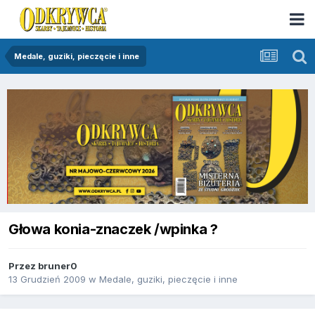
Medale, guziki, pieczęcie i inne
Głowa konia-znaczek /wpinka ?
Przez
bruner0
13 Grudzień 2009
w
Medale, guziki, pieczęcie i inne