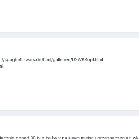
9
://spaghetti-wars.de/html/gallerien/D2WKKopf.html
38
9
,łącznie ponad 30,tyle że były na swym miejscu przeznaczenia,tj 