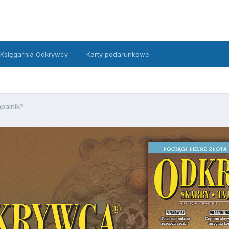
Księgarnia Odkrywcy
Karty podarunkowe
palnik?