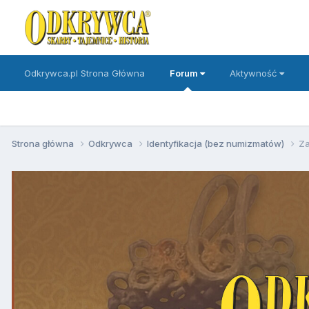
Odkrywca.pl Strona Główna
Forum
Aktywność
Strona główna
Odkrywca
Identyfikacja (bez numizmatów)
Za