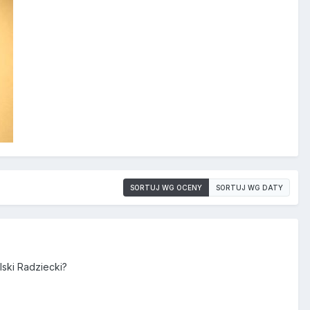
SORTUJ WG OCENY
SORTUJ WG DATY
lski Radziecki?