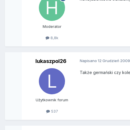
Moderator
8,8k
lukaszpol26
Napisano
12 Grudzień 200
Także germański czy kol
Użytkownik forum
537