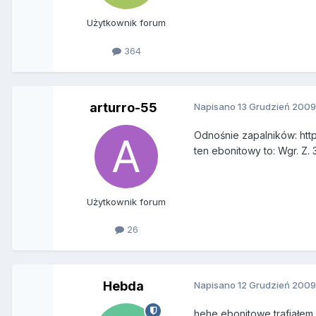
Użytkownik forum
364
arturro-55
Napisano
13 Grudzień 200
Odnośnie zapalników: http
ten ebonitowy to: Wgr. Z. 
Użytkownik forum
26
Hebda
Napisano
12 Grudzień 200
hehe,ebonitowe trafiałem