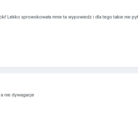
9
ecki! Lekko sprowokowała mnie ta wypowiedz i dla tego takie me p
9
 a nie dywagacje