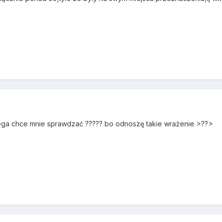
9
ega chce mnie sprawdzać ????? bo odnoszę takie wrażenie >??>