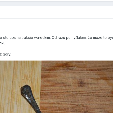
9
kie oto coś na trakcie wareckim. Od razu pomyślałem, że może to b
ki.
z góry.