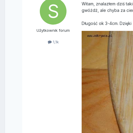
Witam, znalazłem dziś ta
gwóźdź, ale chyba za cien
Długość ok 3-4cm. Dzięki 
Użytkownik forum
1,1k