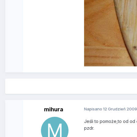
mihura
Napisano
12 Grudzień 200
Jeśli to pomoże,to od od 
pzdr.