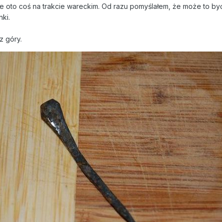
kie oto coś na trakcie wareckim. Od razu pomyślałem, że może to b
ki.
z góry.