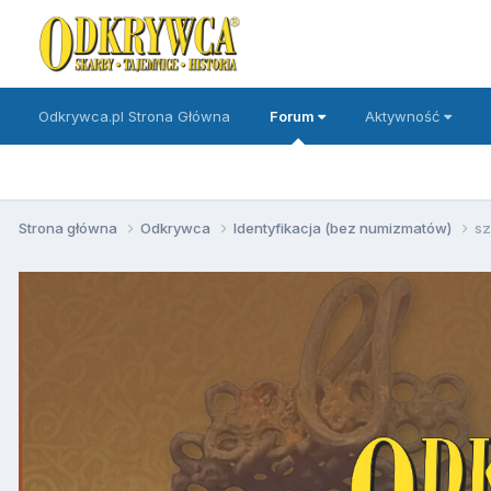
Odkrywca.pl Strona Główna
Forum
Aktywność
Strona główna
Odkrywca
Identyfikacja (bez numizmatów)
sz