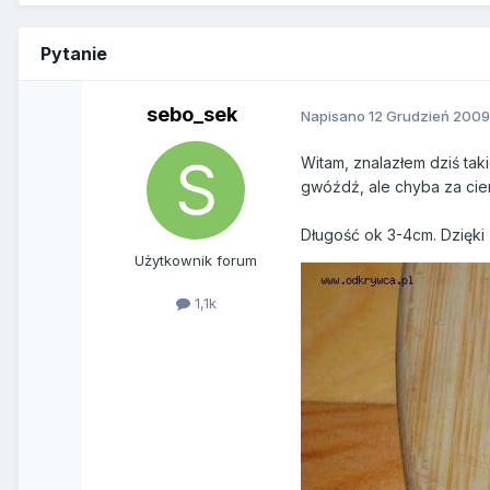
Pytanie
sebo_sek
Napisano
12 Grudzień 200
Witam, znalazłem dziś ta
gwóźdź, ale chyba za cien
Długość ok 3-4cm. Dzięki 
Użytkownik forum
1,1k