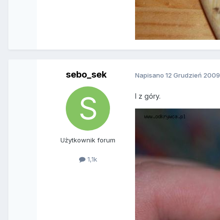
sebo_sek
Napisano
12 Grudzień 200
I z góry.
Użytkownik forum
1,1k