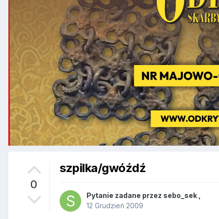
szpilka/gwóźdź
0
Pytanie zadane przez
sebo_sek
,
12 Grudzień 2009