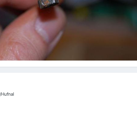
9
i/Hufnal