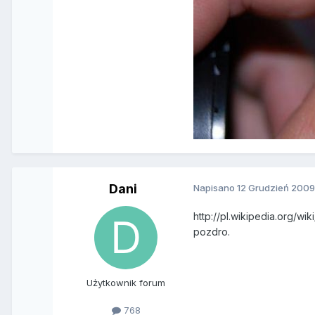
Dani
Napisano
12 Grudzień 200
http://pl.wikipedia.org/wik
pozdro.
Użytkownik forum
768