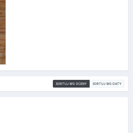
SORTUJ WG OCENY
SORTUJ WG DATY