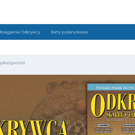
Księgarnia Odkrywcy
Karty podarunkowe
pilka/gwóźdź