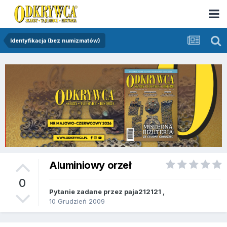
Identyfikacja (bez numizmatów)
Aluminiowy orzeł
0
Pytanie zadane przez
paja212121
,
10 Grudzień 2009