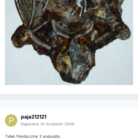
paja212121
Napisano
10 Grudzień 2009
Tyłek !!!widoczne 3 wypustki.