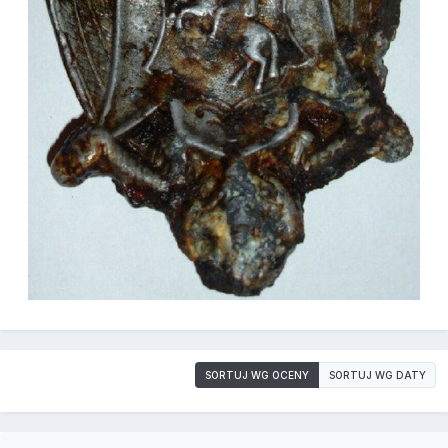
SORTUJ WG OCENY
SORTUJ WG DATY