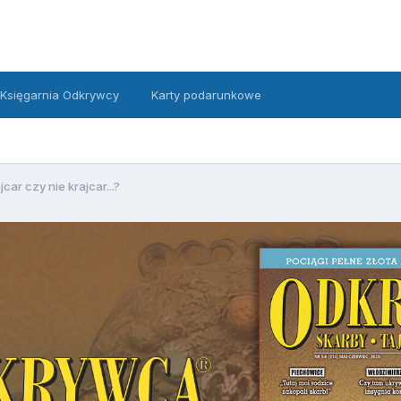
Księgarnia Odkrywcy
Karty podarunkowe
jcar czy nie krajcar...?