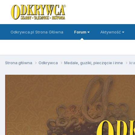
Odkrywca.pl Strona Główna
Forum
Aktywność
Strona główna
Odkrywca
Medale, guziki, pieczęcie i inne
kra