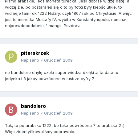
Pismo arabskie, lecz moneta turecka. Jeśli dobrze widzę datę, a
widzę źle, bo postarałeś się o to by fotki były kiepściutkie, to
widnieje tam rok 1222 Hidżry, czyli 1807 rok po Chrystusie. A więc
jest to monetka Mustafy IV, wybita w Konstantynopolu, nominał
najprawdopodobniej 1 mangir. Pozdrav.
piterskrzek
Napisano
7 Grudzień 2009
no bandolero chylę czoła super wiedza dzięki .a ta data to
jedynka i 3 jakby odwrócone w lustrze cyfry 7
bandolero
Napisano
7 Grudzień 2009
Tak, to po arabsku 1222, bo taka odwrócona 7 to arabska 2 :)
Więc zidentyfikowaliśmy poprawnie.