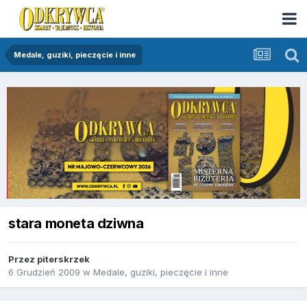
Medale, guziki, pieczęcie i inne
stara moneta dziwna
Przez
piterskrzek
6 Grudzień 2009
w
Medale, guziki, pieczęcie i inne