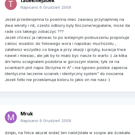
tadekniejadek
Napisano
6 Grudzień 2009
Jezeli przedwojenna to powinna miec zawiasy przynajmniej na
dwa wkrety i nit, czesto odbiory byly tloczone/wypalane, moze da
rade cos takiego zobaczyc ???
Jezeli chcesz ja ratowac to po wstepnym podsuszeniu proponuje
calosc wsadzic do foliowego wora i napsikac muchozolu ,
zalatwisz wszystko co biega a przy okazji i grzyby, kuracja trwa
nawet i miesiac, ale jak by to mialo byc nasze to warto :) Ja kilka
dni temu sciagnalem podobna w gorzszym stanie, tyle ze na
sciankach jest napis Skrzynia nr A" i ma typowo polskie zapiecia.
Identyczne laczenie scianek i identyczny system" do noszenia.
Jezeli fotki nie przeklamuja koloru to jakis on nie nasz :)
Mruk
Napisano
6 Grudzień 2009
dzięki, na fotce akurat widać ten nalot(stała w szopie ale ściekała