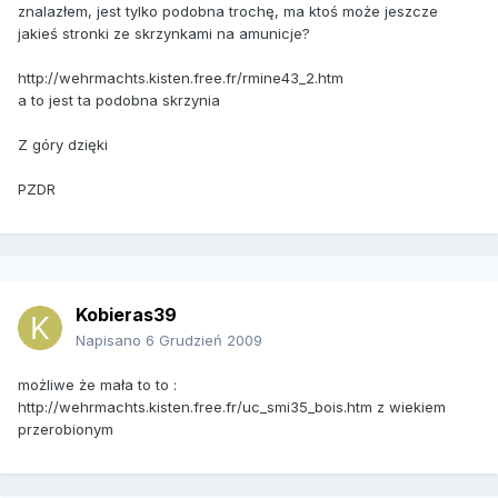
znalazłem, jest tylko podobna trochę, ma ktoś może jeszcze
jakieś stronki ze skrzynkami na amunicje?
http://wehrmachts.kisten.free.fr/rmine43_2.htm
a to jest ta podobna skrzynia
Z góry dzięki
PZDR
Kobieras39
Napisano
6 Grudzień 2009
możliwe że mała to to :
http://wehrmachts.kisten.free.fr/uc_smi35_bois.htm z wiekiem
przerobionym