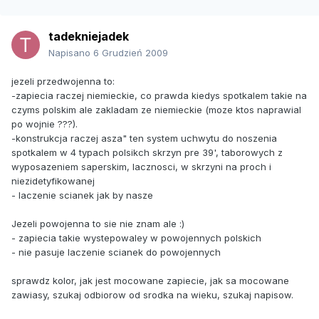
tadekniejadek
Napisano
6 Grudzień 2009
jezeli przedwojenna to:
-zapiecia raczej niemieckie, co prawda kiedys spotkalem takie na
czyms polskim ale zakladam ze niemieckie (moze ktos naprawial
po wojnie ???).
-konstrukcja raczej asza" ten system uchwytu do noszenia
spotkalem w 4 typach polsikch skrzyn pre 39', taborowych z
wyposazeniem saperskim, lacznosci, w skrzyni na proch i
niezidetyfikowanej
- laczenie scianek jak by nasze
Jezeli powojenna to sie nie znam ale :)
- zapiecia takie wystepowaley w powojennych polskich
- nie pasuje laczenie scianek do powojennych
sprawdz kolor, jak jest mocowane zapiecie, jak sa mocowane
zawiasy, szukaj odbiorow od srodka na wieku, szukaj napisow.