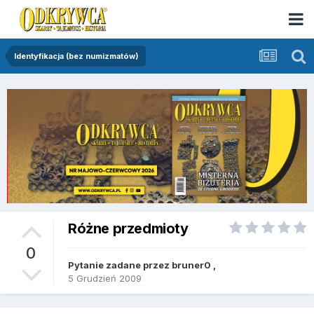
Identyfikacja (bez numizmatów)
Różne przedmioty
0
Pytanie zadane przez
bruner0
,
5 Grudzień 2009