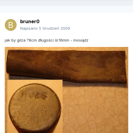
bruner0
Napisano
5 Grudzień 2009
jak by gilza ?8cm długości śr.16mm - mosiądz