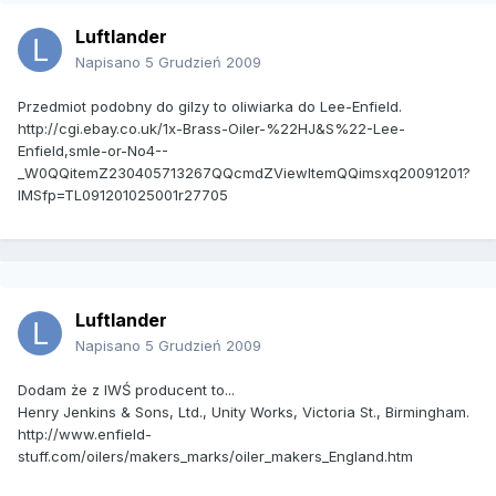
Luftlander
Napisano
5 Grudzień 2009
Przedmiot podobny do gilzy to oliwiarka do Lee-Enfield.
http://cgi.ebay.co.uk/1x-Brass-Oiler-%22HJ&S%22-Lee-
Enfield,smle-or-No4--
_W0QQitemZ230405713267QQcmdZViewItemQQimsxq20091201?
IMSfp=TL091201025001r27705
Luftlander
Napisano
5 Grudzień 2009
Dodam że z IWŚ producent to...
Henry Jenkins & Sons, Ltd., Unity Works, Victoria St., Birmingham.
http://www.enfield-
stuff.com/oilers/makers_marks/oiler_makers_England.htm