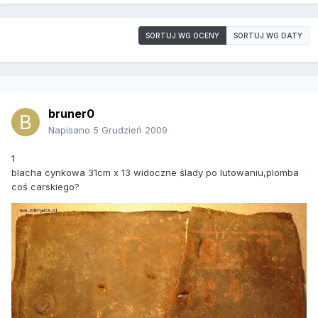
SORTUJ WG OCENY
SORTUJ WG DATY
bruner0
Napisano
5 Grudzień 2009
1
blacha cynkowa 31cm x 13 widoczne ślady po lutowaniu,plomba
coś carskiego?