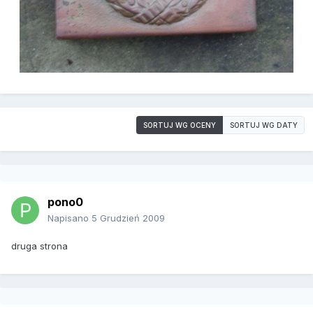
SORTUJ WG OCENY
SORTUJ WG DATY
pono0
Napisano
5 Grudzień 2009
druga strona