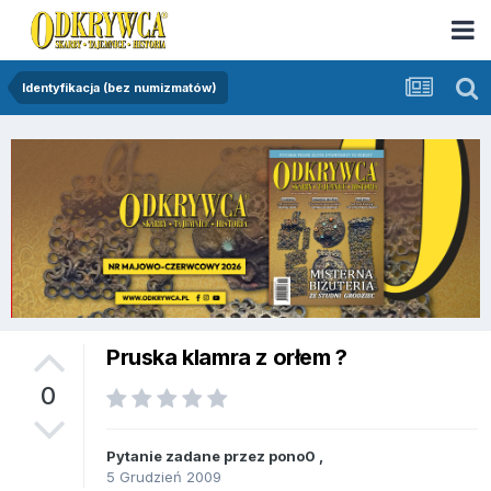
Identyfikacja (bez numizmatów)
Pruska klamra z orłem ?
0
Pytanie zadane przez
pono0
,
5 Grudzień 2009