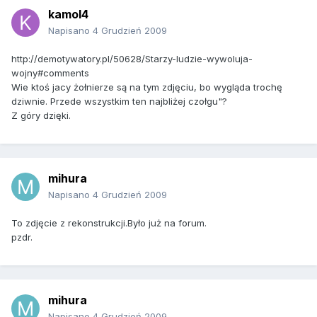
kamol4
Napisano
4 Grudzień 2009
http://demotywatory.pl/50628/Starzy-ludzie-wywoluja-
wojny#comments
Wie ktoś jacy żołnierze są na tym zdjęciu, bo wygląda trochę
dziwnie. Przede wszystkim ten najbliżej czołgu"?
Z góry dzięki.
mihura
Napisano
4 Grudzień 2009
To zdjęcie z rekonstrukcji.Było już na forum.
pzdr.
mihura
Napisano
4 Grudzień 2009