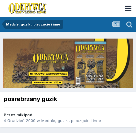
Medale, guziki, pieczęcie i inne
posrebrzany guzik
Przez
mikipad
4 Grudzień 2009
w
Medale, guziki, pieczęcie i inne