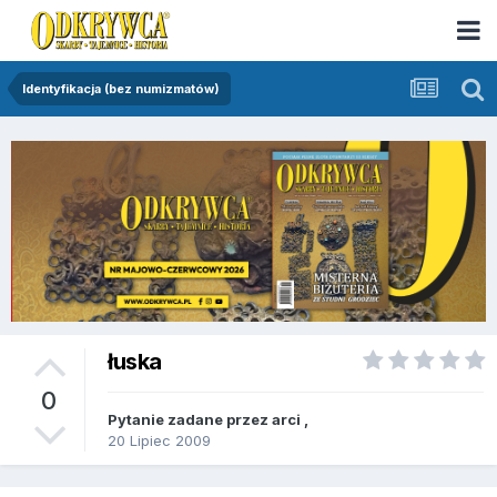
Identyfikacja (bez numizmatów)
łuska
0
Pytanie zadane przez
arci
,
20 Lipiec 2009