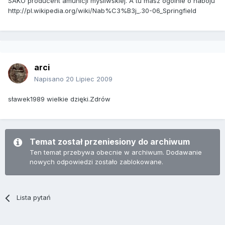
SAKO producent amunicji myśliwskiej. A tu masz ogolnie o naboju
http://pl.wikipedia.org/wiki/Nab%C3%B3j_.30-06_Springfield
arci
Napisano
20 Lipiec 2009
sławek1989 wielkie dzięki.Zdrów
Temat został przeniesiony do archiwum
Ten temat przebywa obecnie w archiwum. Dodawanie
nowych odpowiedzi zostało zablokowane.
Lista pytań