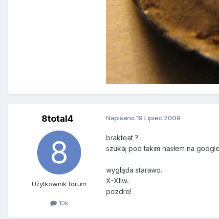
8total4
Napisano
19 Lipiec 2009
brakteat ?
szukaj pod takim hasłem na google
wygląda starawo..
X-XIIw..
Użytkownik forum
pozdro!
10k