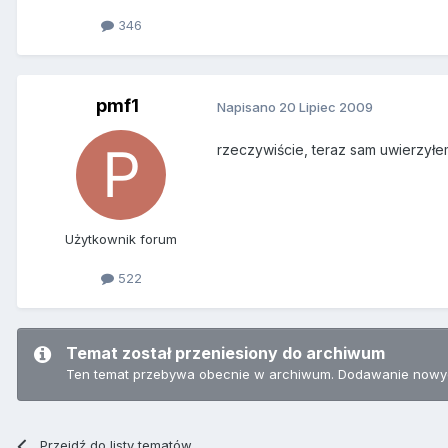
346
pmf1
Napisano
20 Lipiec 2009
rzeczywiście, teraz sam uwierzyłem
Użytkownik forum
522
Temat został przeniesiony do archiwum
Ten temat przebywa obecnie w archiwum. Dodawanie nowyc
Przejdź do listy tematów