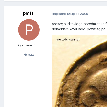
pmf1
Napisano
19 Lipiec 2009
proszę o id takiego przedmiotu z f
denarkiem,wzór mógł powstać po od
Użytkownik forum
522