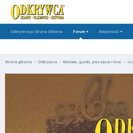
Odkrywca.pl Strona Główna
Forum
Aktywność
Strona główna
Odkrywca
Medale, guziki, pieczęcie i inne
de