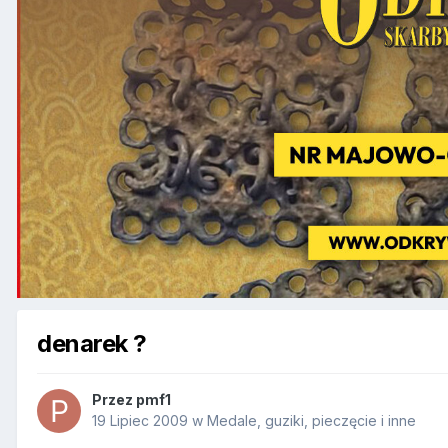
denarek ?
Przez
pmf1
19 Lipiec 2009
w
Medale, guziki, pieczęcie i inne