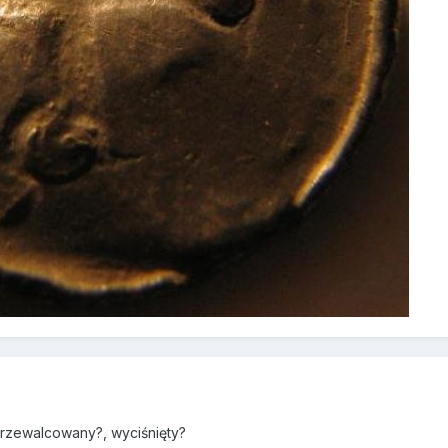
 przewalcowany?, wyciśnięty?