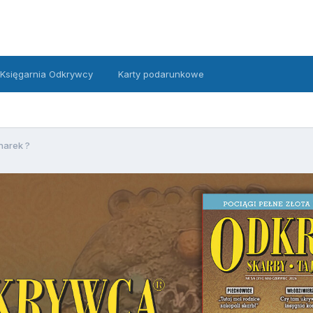
Księgarnia Odkrywcy
Karty podarunkowe
narek ?