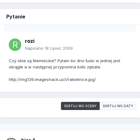
Pytanie
rozi
Napisano
18 Lipiec 2009
Czy obie są Niemieckie? Pytam bo dno łuski w jednej jest
okrągłe a w następnej przypomina koło zębate.
http://img139.imageshack.us/i/rakietnice.jpg/
SORTUJ WG OCENY
SORTUJ WG DATY