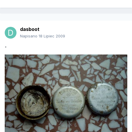
dasboot
Napisano
18 Lipiec 2009
"