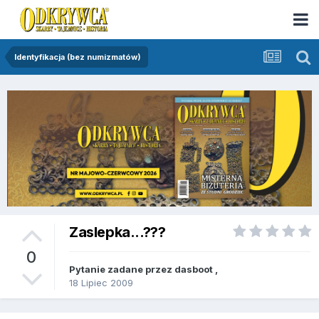
Identyfikacja (bez numizmatów)
Zaslepka...???
0
Pytanie zadane przez
dasboot
,
18 Lipiec 2009