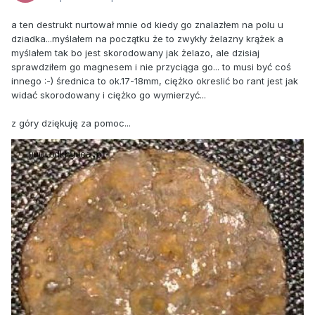
a ten destrukt nurtował mnie od kiedy go znalazłem na polu u
dziadka...myślałem na początku że to zwykły żelazny krążek a
myślałem tak bo jest skorodowany jak żelazo, ale dzisiaj
sprawdziłem go magnesem i nie przyciąga go... to musi być coś
innego :-) średnica to ok.17-18mm, ciężko okreslić bo rant jest jak
widać skorodowany i ciężko go wymierzyć...
z góry dziękuję za pomoc...