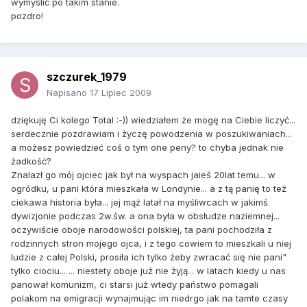
wymyślić po takim stanie.
pozdro!
szczurek_1979
Napisano
17 Lipiec 2009
dziękuję Ci kolego Total :-)) wiedziałem że mogę na Ciebie liczyć...
serdecznie pozdrawiam i życzę powodzenia w poszukiwaniach...
a możesz powiedzieć coś o tym one peny? to chyba jednak nie
żadkość?
Znalazł go mój ojciec jak był na wyspach jaieś 20lat temu... w
ogródku, u pani która mieszkała w Londynie... a z tą panię to też
ciekawa historia była... jej mąż latał na myśliwcach w jakimś
dywizjonie podczas 2w.św. a ona była w obsłudze naziemnej...
oczywiście oboje narodowości polskiej, ta pani pochodziła z
rodzinnych stron mojego ojca, i z tego cowiem to mieszkali u niej
ludzie z całej Polski, prosiła ich tylko żeby zwracać się nie pani"
tylko ciociu... ... niestety oboje już nie żyją... w latach kiedy u nas
panował komunizm, ci starsi już wtedy państwo pomagali
polakom na emigracji wynajmując im niedrgo jak na tamte czasy