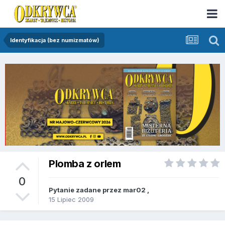
Identyfikacja (bez numizmatów)
Plomba z orlem
0
Pytanie zadane przez
mar02
,
15 Lipiec 2009