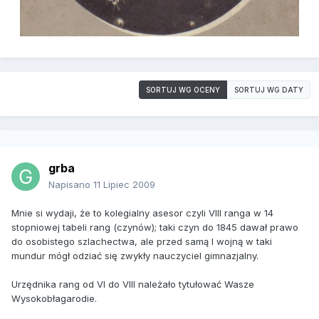
SORTUJ WG OCENY
SORTUJ WG DATY
grba
Napisano
11 Lipiec 2009
Mnie si wydaji, że to kolegialny asesor czyli VIII ranga w 14
stopniowej tabeli rang (czynów); taki czyn do 1845 dawał prawo
do osobistego szlachectwa, ale przed samą I wojną w taki
mundur mógł odziać się zwykły nauczyciel gimnazjalny.
Urzędnika rang od VI do VIII należało tytułować Wasze
Wysokobłagarodie.