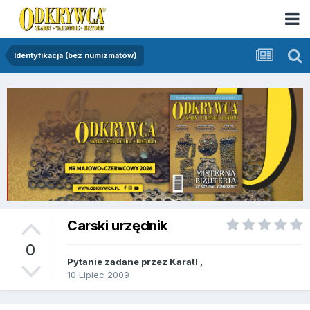
Identyfikacja (bez numizmatów)
Carski urzędnik
0
Pytanie zadane przez
KaratI
,
10 Lipiec 2009