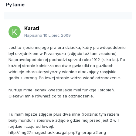
Pytanie
KaratI
Napisano
10 Lipiec 2009
Jest to zjecie mojego pra pra dziadka, który prawdopodobnie
był urzędnikiem w Przasnyszu (zdjęcie też tam zrobiono).
Najprawdopodobniej pochodzi sprzed roku 1912 (kilka lat). Po
każdej stronie kołnierza ma dwie gwiazdki na guzikach
widnieje charakterystyczny wieniec otaczający rosyjskie
godło z koroną. Po lewej stronie widza widać odznaczenie.
Nurtuje mnie jednak kwestia jakie miał funkcje i stopień.
Ciekawi mnie również co to za odznaczenie.
Tu mam lepsze zdjęcie plus dwa inne (rodzina; tym razem
biały mundur i zbiorowe zdjęcie gdzie mój przed jest 2 w II
rzędzie licząc od lewej):
http://img27.imageshack.us/gal.php?g=prapra2.png