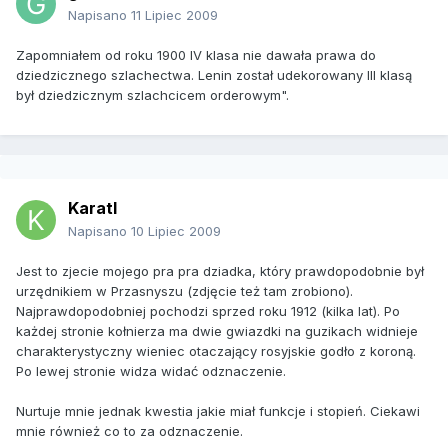
Napisano
11 Lipiec 2009
Zapomniałem od roku 1900 IV klasa nie dawała prawa do
dziedzicznego szlachectwa. Lenin został udekorowany III klasą
był dziedzicznym szlachcicem orderowym".
KaratI
Napisano
10 Lipiec 2009
Jest to zjecie mojego pra pra dziadka, który prawdopodobnie był
urzędnikiem w Przasnyszu (zdjęcie też tam zrobiono).
Najprawdopodobniej pochodzi sprzed roku 1912 (kilka lat). Po
każdej stronie kołnierza ma dwie gwiazdki na guzikach widnieje
charakterystyczny wieniec otaczający rosyjskie godło z koroną.
Po lewej stronie widza widać odznaczenie.
Nurtuje mnie jednak kwestia jakie miał funkcje i stopień. Ciekawi
mnie również co to za odznaczenie.