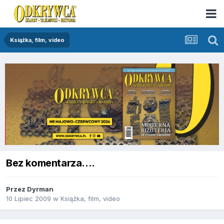
Książka, film, video
Bez komentarza....
Przez
Dyrman
10 Lipiec 2009
w
Książka, film, video