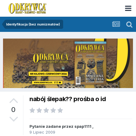
Identyfikacja (bez numizmatów)
nabój ślepak?? prośba o id
0
Pytanie zadane przez
spap1111
,
9 Lipiec 2009