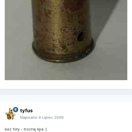
tyfus
Napisano
9 Lipiec 2009
bez foty - trochę lipa :)