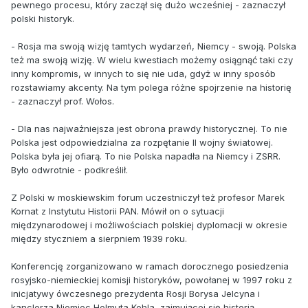
pewnego procesu, który zaczął się dużo wcześniej - zaznaczył
polski historyk.
- Rosja ma swoją wizję tamtych wydarzeń, Niemcy - swoją. Polska
też ma swoją wizję. W wielu kwestiach możemy osiągnąć taki czy
inny kompromis, w innych to się nie uda, gdyż w inny sposób
rozstawiamy akcenty. Na tym polega różne spojrzenie na historię
- zaznaczył prof. Wołos.
- Dla nas najważniejsza jest obrona prawdy historycznej. To nie
Polska jest odpowiedzialna za rozpętanie II wojny światowej.
Polska była jej ofiarą. To nie Polska napadła na Niemcy i ZSRR.
Było odwrotnie - podkreślił.
Z Polski w moskiewskim forum uczestniczył też profesor Marek
Kornat z Instytutu Historii PAN. Mówił on o sytuacji
międzynarodowej i możliwościach polskiej dyplomacji w okresie
między styczniem a sierpniem 1939 roku.
Konferencję zorganizowano w ramach dorocznego posiedzenia
rosyjsko-niemieckiej komisji historyków, powołanej w 1997 roku z
inicjatywy ówczesnego prezydenta Rosji Borysa Jelcyna i
kanclerza Niemiec Helmuta Kohla, zajmującej się historią