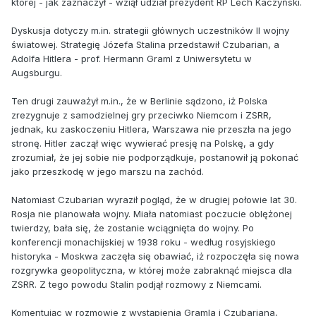
której - jak zaznaczył - wziął udział prezydent RP Lech Kaczyński.
Dyskusja dotyczy m.in. strategii głównych uczestników II wojny
światowej. Strategię Józefa Stalina przedstawił Czubarian, a
Adolfa Hitlera - prof. Hermann Graml z Uniwersytetu w
Augsburgu.
Ten drugi zauważył m.in., że w Berlinie sądzono, iż Polska
zrezygnuje z samodzielnej gry przeciwko Niemcom i ZSRR,
jednak, ku zaskoczeniu Hitlera, Warszawa nie przeszła na jego
stronę. Hitler zaczął więc wywierać presję na Polskę, a gdy
zrozumiał, że jej sobie nie podporządkuje, postanowił ją pokonać
jako przeszkodę w jego marszu na zachód.
Natomiast Czubarian wyraził pogląd, że w drugiej połowie lat 30.
Rosja nie planowała wojny. Miała natomiast poczucie oblężonej
twierdzy, bała się, że zostanie wciągnięta do wojny. Po
konferencji monachijskiej w 1938 roku - według rosyjskiego
historyka - Moskwa zaczęła się obawiać, iż rozpoczęła się nowa
rozgrywka geopolityczna, w której może zabraknąć miejsca dla
ZSRR. Z tego powodu Stalin podjął rozmowy z Niemcami.
Komentując w rozmowie z wystąpienia Gramla i Czubariana,