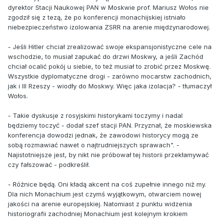
dyrektor Stacji Naukowej PAN w Moskwie prof. Mariusz Wołos nie
zgodził się z tezą, że po konferencji monachijskiej istniało
niebezpieczeństwo izolowania ZSRR na arenie międzynarodowej.
- Jeśli Hitler chciał zrealizować swoje ekspansjonistyczne cele na
wschodzie, to musiał zapukać do drzwi Moskwy, a jeśli Zachód
chciał ocalić pokój u siebie, to też musiał to zrobić przez Moskwę.
Wszystkie dyplomatyczne drogi - zarówno mocarstw zachodnich,
jak i III Rzeszy - wiodły do Moskwy. Więc jaka izolacja? - tłumaczył
Wołos.
- Takie dyskusje z rosyjskimi historykami toczymy i nadal
będziemy toczyć - dodał szef stacji PAN. Przyznał, że moskiewska
konferencja dowodzi jednak, że zawodowi historycy mogą ze
sobą rozmawiać nawet o najtrudniejszych sprawach". -
Najistotniejsze jest, by nikt nie próbował tej historii przekłamywać
czy fałszować - podkreślił.
- Różnice będą. Oni kładą akcent na coś zupełnie innego niż my.
Dla nich Monachium jest czymś wyjątkowym, otwarciem nowej
jakości na arenie europejskiej. Natomiast z punktu widzenia
historiografii zachodniej Monachium jest kolejnym krokiem