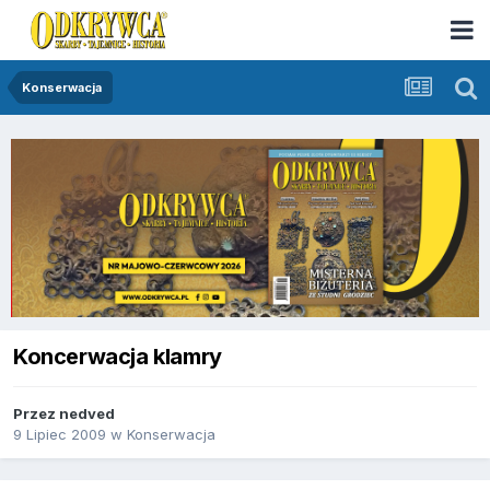
Konserwacja
Koncerwacja klamry
Przez
nedved
9 Lipiec 2009
w
Konserwacja